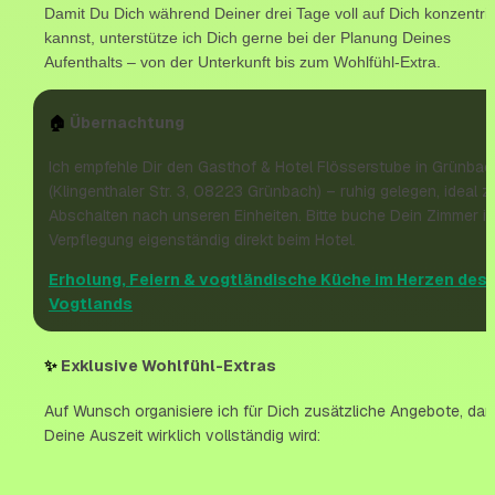
Damit Du Dich während Deiner drei Tage voll auf Dich konzentrie
kannst, unterstütze ich Dich gerne bei der Planung Deines 
Aufenthalts – von der Unterkunft bis zum Wohlfühl-Extra.
🏠
 Übernachtung
Ich empfehle Dir den Gasthof & Hotel Flösserstube in Grünbach
(Klingenthaler Str. 3, 08223 Grünbach) – ruhig gelegen, ideal z
Abschalten nach unseren Einheiten. Bitte buche Dein Zimmer ink
Verpflegung eigenständig direkt beim Hotel.
Erholung, Feiern & vogtländische Küche im Herzen des
Vogtlands
✨
 Exklusive Wohlfühl-Extras
Auf Wunsch organisiere ich für Dich zusätzliche Angebote, dami
Deine Auszeit wirklich vollständig wird: