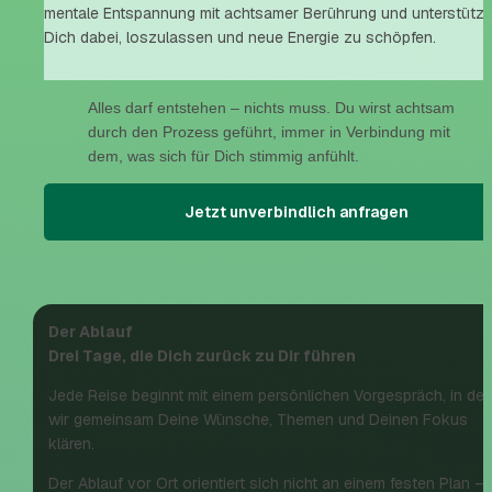
mentale Entspannung mit achtsamer Berührung und unterstützt 
Dich dabei, loszulassen und neue Energie zu schöpfen.
Alles darf entstehen – nichts muss. Du wirst achtsam 
durch den Prozess geführt, immer in Verbindung mit 
dem, was sich für Dich stimmig anfühlt.
Jetzt unverbindlich anfragen
Der Ablauf
Drei Tage, die Dich zurück zu Dir führen
Jede Reise beginnt mit einem persönlichen Vorgespräch, in dem
wir gemeinsam Deine Wünsche, Themen und Deinen Fokus 
klären.
Der Ablauf vor Ort orientiert sich nicht an einem festen Plan – 