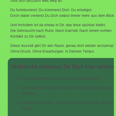
fühlt sich plötzlich weit weg an.
Du funktionierst. Du kümmerst Dich. Du erledigst.
Doch dabei verlierst Du Dich selbst immer mehr aus dem Blick.
Und trotzdem ist da etwas in Dir, das leise spürbar bleibt:
Die Sehnsucht nach Ruhe. Nach Klarheit. Nach einem echten 
Kontakt zu Dir selbst.
Diese Auszeit gibt Dir den Raum, genau dort wieder anzuknüpfe
Ohne Druck. Ohne Erwartungen. In Deinem Tempo.
Vielleicht erkennst Du Dich hier wieder
Dein Gedankenkarussell kommt nicht zur Ruhe
Du fühlst Dich erschöpft, obwohl Du eigentlich genug 
schläfst
Du hast das Gefühl, Dich selbst aus dem Blick verloren z
haben